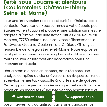
Ferté-sous-Jouarre et alentours
(Coulommiers, Château-Thierry,
Seine-et-Marne)
Pour une intervention rapide et sécurisée, n'hésitez pas à
contacter Deratisenet. Nous sommes à votre écoute pour
étudier votre situation et proposer une solution sur mesure,
adaptée à l'ampleur de l'infestation. Situés à 26 Route du
Montcet, 77750 Boitron, nous couvrons efficacement La
Ferté-sous-Jouarre, Coulommiers, Château-Thierry et
l'ensemble de la région Seine-et-Marne. Notre équipe se
tient prête à intervenir dans les plus brefs délais et à vous
fournir toutes les informations nécessaires pour une
intervention réussie.
Dès la première prise de contact, nous réalisons une
analyse complète du site et évaluons les risques sanitaires
et environnementaux associés à la présence de guêpes.
Cette approche personnalisée nous permet de définir avec
précision les modalités d'une intervention responsable et
sécurisée. Vous recevrez un
devis détaillé
qui inclut toutes
Contactez-nous
Appelez-nous
les étapes du processus, de l'évaluation initiale au contrôle
post-intervention, garantissant ainsi une transparence