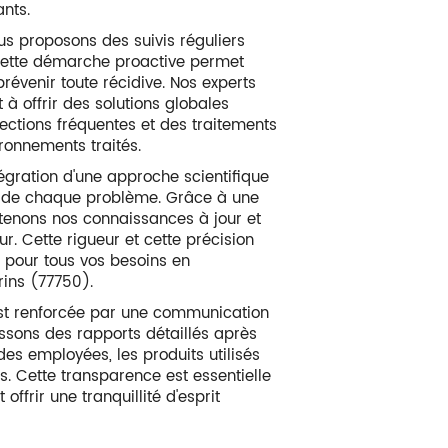
ants.
us proposons des suivis réguliers
n. Cette démarche proactive permet
révenir toute récidive. Nos experts
 à offrir des solutions globales
pections fréquentes et des traitements
ronnements traités.
tégration d'une approche scientifique
ion Orly-sur-Mori
ne de chaque problème. Grâce à une
ntenons nos connaissances à jour et
ur. Cette rigueur et cette précision
 pour tous vos besoins en
rins (77750).
n est renforcée par une communication
issons des rapports détaillés après
es employées, les produits utilisés
APPELER
DEMANDE ÉCRITE
 Cette transparence est essentielle
offrir une tranquillité d'esprit