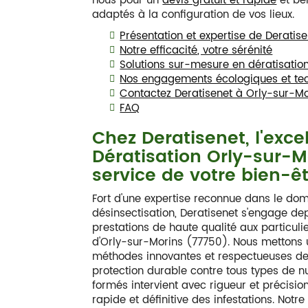
nous pour un
devis gratuit et rapide
et bén
adaptés à la configuration de vos lieux.
Présentation et expertise de Deratis
Notre efficacité, votre sérénité
Solutions sur-mesure en dératisation
Nos engagements écologiques et te
Contactez Deratisenet à Orly-sur-M
FAQ
Chez Deratisenet, l'exce
Dératisation Orly-sur-M
service de votre bien-ê
Fort d'une expertise reconnue dans le dom
désinsectisation, Deratisenet s'engage dep
prestations de haute qualité aux particuli
d'Orly-sur-Morins (77750). Nous mettons 
méthodes innovantes et respectueuses de 
protection durable contre tous types de nu
formés intervient avec rigueur et précisio
rapide et définitive des infestations. Notre