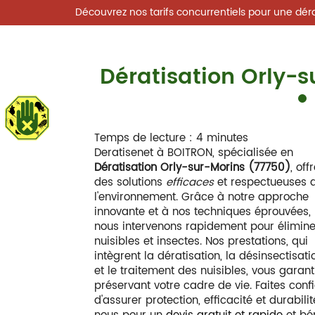
Découvrez nos tarifs concurrentiels pour une déra
Dératisation Orly-s
Deratisenet
Accueil
Qui sommes-nous
Temps de lecture : 4 minutes
Deratisenet à BOITRON, spécialisée en
Dératisation Orly-sur-Morins (77750)
, off
des solutions
efficaces
et respectueuses 
l'environnement. Grâce à notre approche
innovante et à nos techniques éprouvées,
nous intervenons rapidement pour élimine
nuisibles et insectes. Nos prestations, qui
intègrent la dératisation, la désinsectisati
et le traitement des nuisibles, vous garanti
préservant votre cadre de vie. Faites conf
d'assurer protection, efficacité et durabi