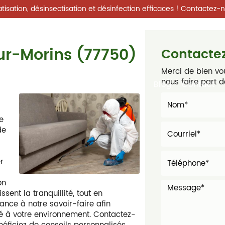
tisation, désinsectisation et désinfection efficaces ! Contactez-
ur-Morins (77750)
Contacte
Merci de bien vou
nous faire part 
 ?
Nos services
Galerie photos
Blog
Contact
re
de
r
on
ssent la tranquillité, tout en
iance à notre savoir-faire afin
lité à votre environnement. Contactez-