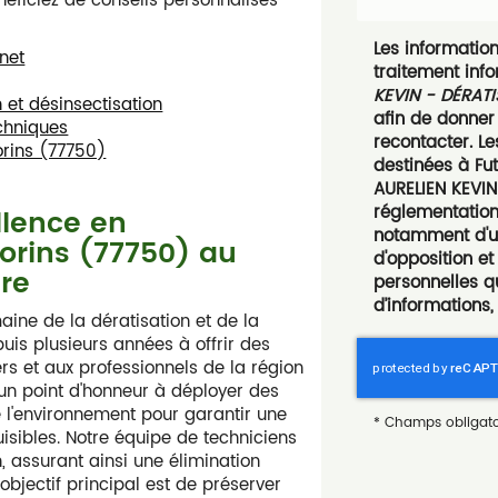
éficiez de conseils personnalisés
Les informations
enet
traitement inf
KEVIN - DÉRATI
 et désinsectisation
afin de donner
chniques
recontacter. L
orins (77750)
destinées à Fut
AURELIEN KEVIN
réglementation
llence en
notamment d'un 
orins (77750)
au
d'opposition e
tre
personnelles q
d’informations,
aine de la dératisation et de la
uis plusieurs années à offrir des
ers et aux professionnels de la région
un point d'honneur à déployer des
l'environnement pour garantir une
*
Champs obligato
isibles. Notre équipe de techniciens
n, assurant ainsi une élimination
 objectif principal est de préserver